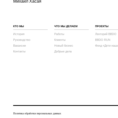
Михаил Хасая
КТО МЫ
ЧТО МЫ ДЕЛАЕМ
ПРОЕКТЫ
История
Работы
Лекторий BBDO
Руководство
Клиенты
BBDO RUN
Вакансии
Новый бизнес
Фонд «Дети наш
Контакты
Добрые дела
Политика обработки персональных данных