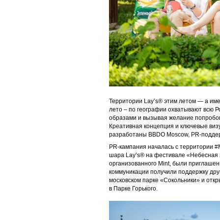
Территории Lay’s® этим летом — а им
лето – по географии охватывают всю Р
образами и вызывая желание попробова
Креативная концепция и ключевые виз
разработаны BBDO Moscow, PR-поддерж
PR-кампания началась с территории 
шара Lay’s® на фестивале «Небесная я
организованного Mint, были приглаше
коммуникации получили поддержку друг
московском парке «Сокольники» и откр
в Парке Горького.