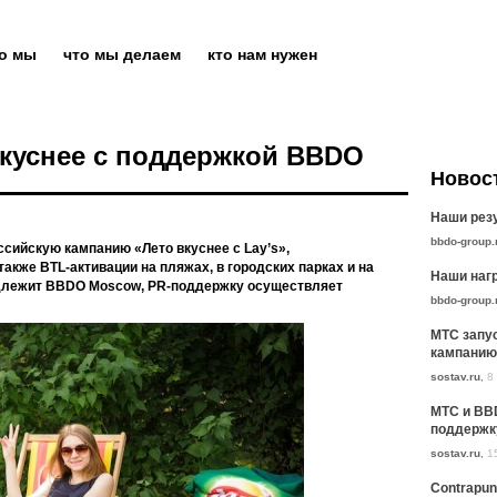
то мы
что мы делаем
кто нам нужен
вкуснее с поддержкой BBDO
Новос
Наши резу
bbdo-group.
ссийскую кампанию «Лето вкуснее с Lay’s»,
 также BTL-активации на пляжах, в городских парках и на
Наши нагр
адлежит BBDO Moscow, PR-поддержку осуществляет
bbdo-group.
МТС запу
кампанию
sostav.ru
,
8
МТС и BB
поддержк
sostav.ru
,
1
Contrapun