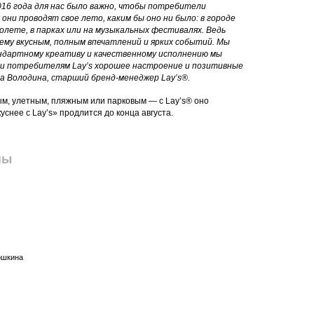
16 года для нас было важно, чтобы потребители
 они проводят свое лето, каким бы оно ни было: в городе
молете, в парках или на музыкальных фестивалях. Ведь
ему вкусным, полным впечатлений и ярких событий. Мы
ндартному креативу и качественному исполнению мы
или потребителям Lay’s хорошее настроение и позитивные
а Володина, старший бренд-менеджер Lay’s®.
м, улетным, пляжным или парковым — с Lay’s® оно
уснее с Lay’s» продлится до конца августа.
пы
Кошкина