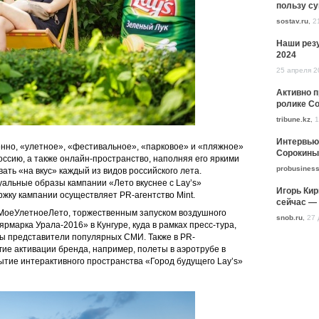
пользу с
sostav.ru
,
2
Наши резу
2024
25 апреля 2
Активно 
ролике Co
tribune.kz
,
1
Интервью
енно, «улетное», «фестивальное», «парковое» и «пляжное»
Сорокины
оссию, а также онлайн-пространство, наполняя его яркими
probusiness
ть «на вкус» каждый из видов российского лета.
уальные образы кампании «Лето вкуснее с Lay’s»
Игорь Кир
ку кампании осуществляет PR-агентство Mint.
сейчас — 
#МоеУлетноеЛето, торжественным запуском воздушного
snob.ru
,
27 
рмарка Урала-2016» в Кунгуре, куда в рамках пресс-тура,
ны представители популярных СМИ. Также в PR-
ие активации бренда, например, полеты в аэротрубе в
ытие интерактивного пространства «Город будущего Lay’s»