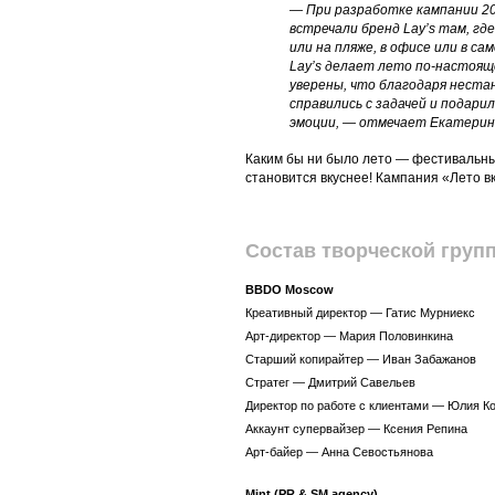
— При разработке кампании 20
встречали бренд Lay’s там, где
или на пляже, в офисе или в са
Lay’s делает лето по-настоящ
уверены, что благодаря неста
справились с задачей и подар
эмоции, — отмечает Екатерин
Каким бы ни было лето — фестивальны
становится вкуснее! Кампания «Лето вк
Состав творческой груп
BBDO Moscow
Креативный директор — Гатис Мурниекс
Арт-директор — Мария Половинкина
Старший копирайтер — Иван Забажанов
Стратег — Дмитрий Савельев
Директор по работе с клиентами — Юлия 
Аккаунт супервайзер — Ксения Репина
Арт-байер — Анна Севостьянова
Mint (PR & SM agency)