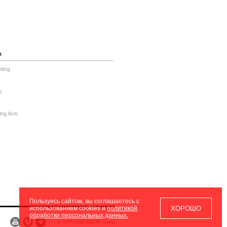
А
ding
o
ing Arm
Пользуясь сайтом, вы соглашаетесь с
ХОРОШО
использованием cookies и
политикой
обработки персональных данных.
© 1995-2026 BBDO Group