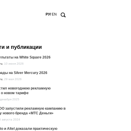
РУ/
EN
ти и публикации
льтаты на White Square 2026
ru
,
10 июня 2026
ады на Silver Mercury 2026
ru
,
29 мая 2026
стил новогоднюю рекламную
 о новом тарифе
 декабря 2025
DO запустили рекламную кампанию в
у нового бренда «МТС Деньги»
5 августа 2024
to и Altel доказали практическую