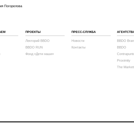
сия Погорелова
АЕМ
ПРОЕКТЫ
ПРЕСС-СЛУЖБА
АГЕНТСТВ
Лекторий BBDO
Новости
BBDO Bran
BBDO RUN
Контакты
BBDO
с
Фонд «Дети наши»
Contrapunt
Proximity
The Market