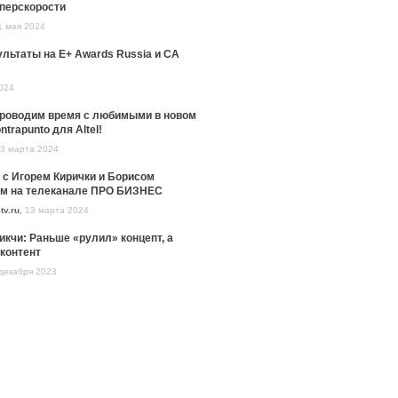
уперскорости
1 мая 2024
льтаты на E+ Awards Russia и CA
024
проводим время с любимыми в новом
ntrapunto для Altel!
3 марта 2024
 с Игорем Кирички и Борисом
м на телеканале ПРО БИЗНЕС
tv.ru
,
13 марта 2024
икчи: Раньше «рулил» концепт, а
контент
декабря 2023