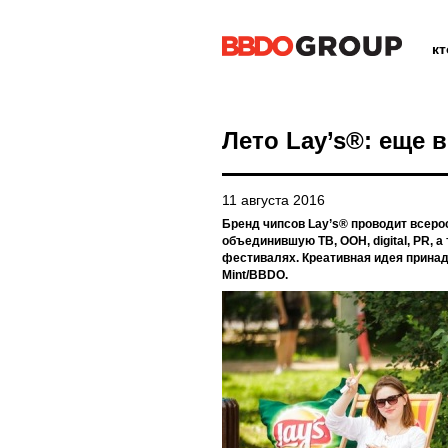
к
Лето Lay’s®: еще 
11 августа 2016
Бренд чипсов Lay’s® проводит всеро
объединившую ТВ, OOH, digital, PR, а
фестивалях. Креативная идея прин
Mint/BBDO.