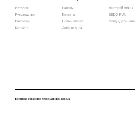
История
Работы
Лекторий BBDO
Руководство
Клиенты
BBDO RUN
Вакансии
Новый бизнес
Фонд «Дети наш
Контакты
Добрые дела
Политика обработки персональных данных