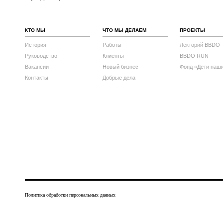
КТО МЫ
ЧТО МЫ ДЕЛАЕМ
ПРОЕКТЫ
История
Работы
Лекторий BBDO
Руководство
Клиенты
BBDO RUN
Вакансии
Новый бизнес
Фонд «Дети наш
Контакты
Добрые дела
Политика обработки персональных данных