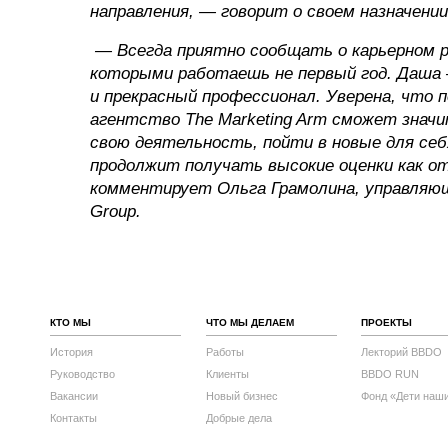
направления, — говорит о своем назначении
— Всегда приятно сообщать о карьерном р
которыми работаешь не первый год. Даша 
и прекрасный профессионал. Уверена, что п
агентство The Marketing Arm сможет знач
свою деятельность, пойти в новые для себ
продолжит получать высокие оценки как о
комментирует Ольга Грамолина, управляю
Group.
КТО МЫ
ЧТО МЫ ДЕЛАЕМ
ПРОЕКТЫ
История
Работы
Лекторий BBDO
Руководство
Клиенты
BBDO RUN
Вакансии
Новый бизнес
Фонд «Дети наш
Контакты
Добрые дела