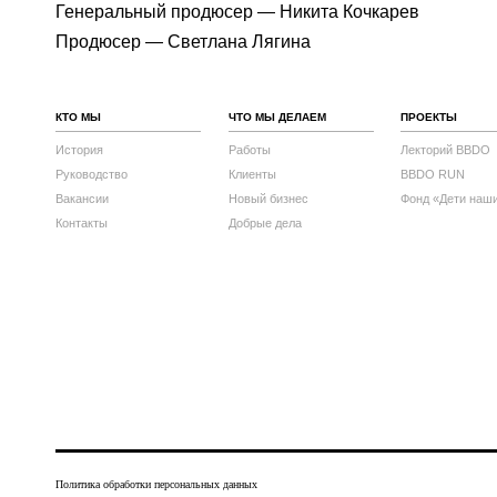
Генеральный продюсер — Никита Кочкарев
Продюсер — Светлана Лягина
КТО МЫ
ЧТО МЫ ДЕЛАЕМ
ПРОЕКТЫ
История
Работы
Лекторий BBDO
Руководство
Клиенты
BBDO RUN
Вакансии
Новый бизнес
Фонд «Дети наш
Контакты
Добрые дела
Политика обработки персональных данных