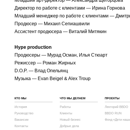
Младший арт-директор — Александра Щегорцова
Директор по работе с клиентами — Ирина Горнова
Младший менеджер по работе с клиентами — Дмитр
Продюсер — Михаил Сепиашвили
Ассистент продюсера — Виталий Митякин
Hype production
Продюсеры — Мурад Осман, Илья Стюарт
Режиссер — Роман Жирных
D.O.P. — Влад Опельянц
Музыка — Evan Beigel & Alex Troup
КТО МЫ
ЧТО МЫ ДЕЛАЕМ
ПРОЕКТЫ
История
Работы
Лекторий BBDO
Руководство
Клиенты
BBDO RUN
Вакансии
Новый бизнес
Фонд «Дети наш
Контакты
Добрые дела