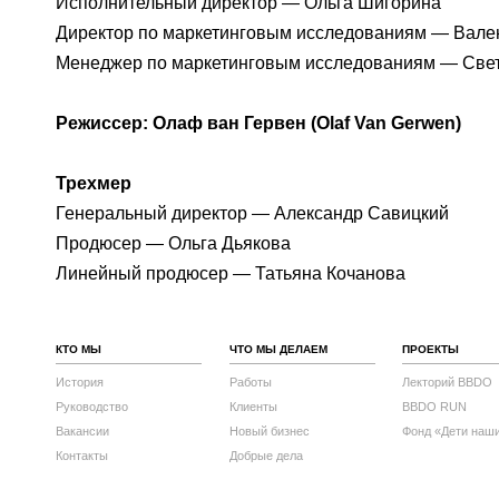
Исполнительный директор — Ольга Шигорина
Директор по маркетинговым исследованиям — Вал
Менеджер по маркетинговым исследованиям — Све
Режиссер: Олаф ван Гервен (Olaf Van Gerwen)
Трехмер
Генеральный директор — Александр Савицкий
Продюсер — Ольга Дьякова
Линейный продюсер — Татьяна Кочанова
КТО МЫ
ЧТО МЫ ДЕЛАЕМ
ПРОЕКТЫ
История
Работы
Лекторий BBDO
Руководство
Клиенты
BBDO RUN
Вакансии
Новый бизнес
Фонд «Дети наш
Контакты
Добрые дела