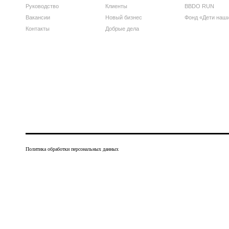
Руководство
Клиенты
BBDO RUN
Вакансии
Новый бизнес
Фонд «Дети наш
Контакты
Добрые дела
Политика обработки персональных данных