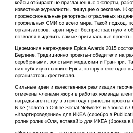
кейсы отбирают не приглашенные эксперты, рабо
известные журналисты, пишущие о рекламе. Жюр
профессиональные репортеры отраслевых издани
профильных СМИ со всего мира. Такой подход, п
организаторов, гарантирует беспристрастную и о
позволяя выделить самые оригинальные проекты.
Церемония награждения Epica Awards 2015 состоя
Берлине. Традиционно проекты-победители нагр
серебряными, золотыми медалями и Гран-при. Т
них публикуют в книге Epica, которую ежегодно в
организаторы фестиваля.
Сильные идеи и качественная реализация творче
отмечены членами жюри в работах команды агентс
награды агентству в этом году принесли проекты
Nike (золото в Online Social Networks и бронза в O
«Квартироведение» для ИКЕА (cеребро в Publicatio
ролик ролик «Оля, вставай!» для ИКЕА (бронза в 
«Инстапостеры» – это уникальная активация, кото