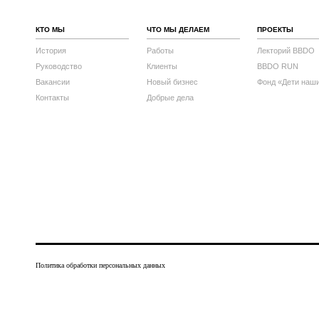
КТО МЫ
ЧТО МЫ ДЕЛАЕМ
ПРОЕКТЫ
История
Работы
Лекторий BBDO
Руководство
Клиенты
BBDO RUN
Вакансии
Новый бизнес
Фонд «Дети наш
Контакты
Добрые дела
Политика обработки персональных данных