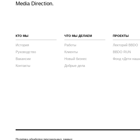
Media Direction.
КТО МЫ
ЧТО МЫ ДЕЛАЕМ
ПРОЕКТЫ
История
Работы
Лекторий BBDO
Руководство
Клиенты
BBDO RUN
Вакансии
Новый бизнес
Фонд «Дети наш
Контакты
Добрые дела
Политика обработки персональных данных