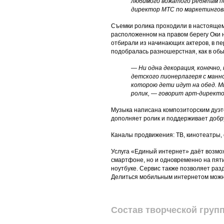
любимого вожатого ребятам п
директор МТС по маркетингов
Съемки ролика проходили в настоящем
расположенном на правом берегу Оки н
отбирали из начинающих актеров, в пе
подобралась разношерстная, как в об
— Ни одна декорация, конечно
детского пионерлагеря с манн
которою дети идут на обед. М
ролик, — говорит арт-директо
Музыка написана композиторским дуэт
дополняет ролик и поддерживает добр
Каналы продвижения: ТВ, кинотеатры, 
Услуга «Единый интернет» даёт возмож
смартфоне, но и одновременно на пяти
ноутбуке. Сервис также позволяет раз
Делиться мобильным интернетом можно
Состав творческой груп