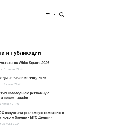
РУ/
EN
ти и публикации
льтаты на White Square 2026
ru
,
10 июня 2026
ады на Silver Mercury 2026
ru
,
29 мая 2026
стил новогоднюю рекламную
 о новом тарифе
 декабря 2025
DO запустили рекламную кампанию в
у нового бренда «МТС Деньги»
5 августа 2024