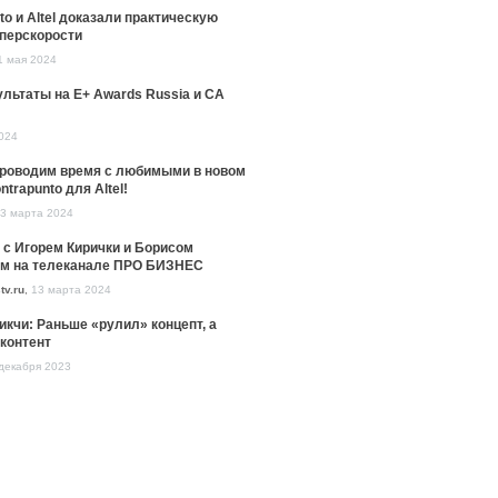
to и Altel доказали практическую
уперскорости
1 мая 2024
льтаты на E+ Awards Russia и CA
024
проводим время с любимыми в новом
ntrapunto для Altel!
3 марта 2024
 с Игорем Кирички и Борисом
м на телеканале ПРО БИЗНЕС
tv.ru
,
13 марта 2024
икчи: Раньше «рулил» концепт, а
контент
декабря 2023