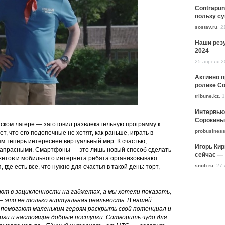
Contrapun
пользу с
sostav.ru
,
2
Наши резу
2024
25 апреля 2
Активно 
ролике Co
tribune.kz
,
1
Интервью
Сорокины
ском лагере — заготовил развлекательную программу к
probusiness
, что его подопечные не хотят, как раньше, играть в
ям теперь интереснее виртуальный мир. К счастью,
Игорь Кир
напрасными. Смартфоны — это лишь новый способ сделать
сейчас — 
жетов и мобильного интернета ребята организовывают
snob.ru
,
27 
де есть все, что нужно для счастья в такой день: торт,
ют в зацикленности на гаджетах, а мы хотели показать,
 это не только виртуальная реальность. В нашей
 помогают маленьким героям раскрыть свой потенциал и
иги и настоящие добрые поступки. Сотворить чудо для