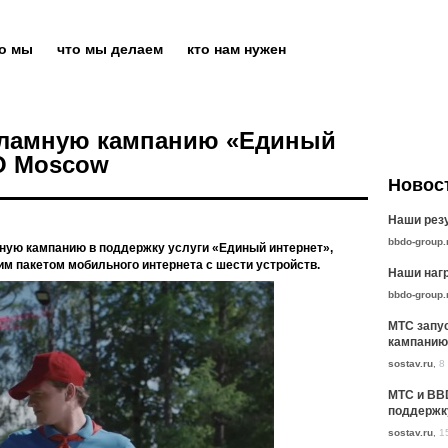
то мы
что мы делаем
кто нам нужен
кламную кампанию «Единый
O Moscow
Новос
Наши резу
bbdo-group.
ую кампанию в поддержку услуги «Единый интернет»,
им пакетом мобильного интернета с шести устройств.
Наши нагр
bbdo-group.
МТС запу
кампанию
sostav.ru
,
8
МТС и BB
поддержк
sostav.ru
,
1