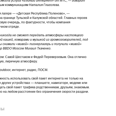
омогла услуга «Единый интернет» от МТС, — говорит
ым коммуникациям Наталия Глаголева.
 лагере — «Детская Республика Поленово», —
а границе Тульской и Калужской областей. Главных героев
рвую очередь, по фактурности, чтобы компания
ычном отряде.
, никогда не сможет передать атмосферы настоящего
ой кашей, комарами и музыкой из громкоговорителей, под
ы снимали «живой» пионерлагерь и получили «живой»
р BBDO Moscow Михаил Ткаченко.
ом: Савой Шестаком и Федей Переверзевым. Она отлично
ую, лиричную атмосферу.
outdoor, интернет, радио, ПОСМ.
ность использовать свой пакет интернета не только на
 других устройствах — планшете, навигаторе, модеме или
дать свой пакет трафика родственникам, друзьям, знакомым.
 на любом расстоянии без ограничения скорости раздачи.
пы