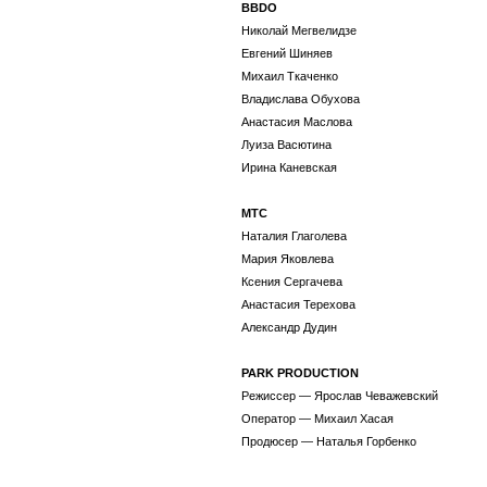
BBDO
Николай Мегвелидзе
Евгений Шиняев
Михаил Ткаченко
Владислава Обухова
Анастасия Маслова
Луиза Васютина
Ирина Каневская
МТС
Наталия Глаголева
Мария Яковлева
Ксения Сергачева
Анастасия Терехова
Александр Дудин
PARK PRODUCTION
Режиссер — Ярослав Чеважевский
Оператор — Михаил Хасая
Продюсер — Наталья Горбенко