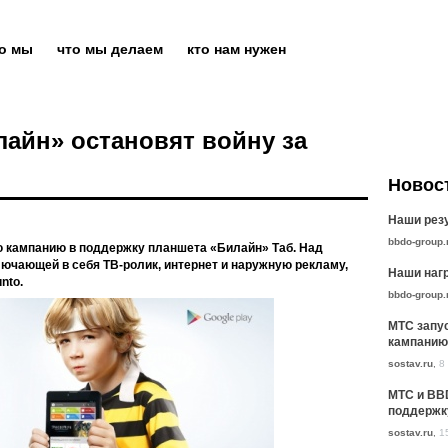
то мы
что мы делаем
кто нам нужен
лайн» остановят войну за
Новос
Наши резу
bbdo-group.
 кампанию в поддержку планшета «Билайн» Таб. Над
лючающей в себя ТВ-ролик, интернет и наружную рекламу,
Наши нагр
nto.
bbdo-group.
МТС запу
кампанию
sostav.ru
,
8
МТС и BB
поддержк
sostav.ru
,
1