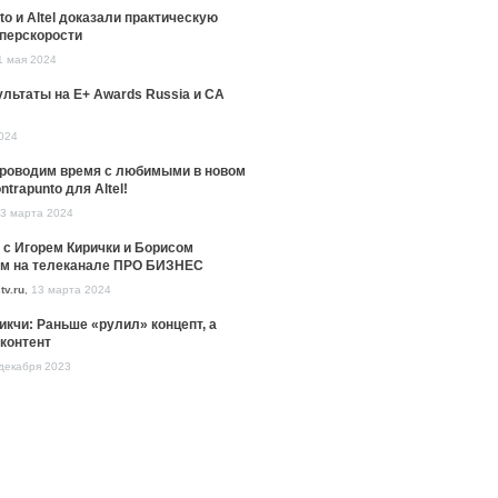
to и Altel доказали практическую
уперскорости
1 мая 2024
льтаты на E+ Awards Russia и CA
024
проводим время с любимыми в новом
ntrapunto для Altel!
3 марта 2024
 с Игорем Кирички и Борисом
м на телеканале ПРО БИЗНЕС
tv.ru
,
13 марта 2024
икчи: Раньше «рулил» концепт, а
контент
декабря 2023