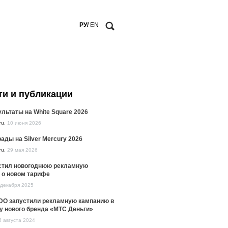
РУ/
EN
ти и публикации
льтаты на White Square 2026
ru
,
10 июня 2026
ады на Silver Mercury 2026
ru
,
29 мая 2026
стил новогоднюю рекламную
 о новом тарифе
 декабря 2025
DO запустили рекламную кампанию в
у нового бренда «МТС Деньги»
5 августа 2024