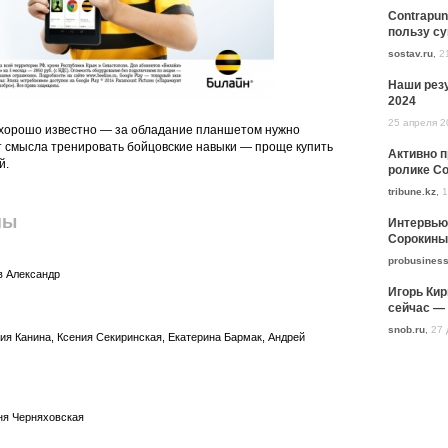
Contrapun
пользу с
sostav.ru
,
2
Наши резу
2024
25 апреля 2
, хорошо известно — за обладание планшетом нужно
т смысла тренировать бойцовские навыки — проще купить
Активно 
й.
ролике Co
tribune.kz
,
1
пы
Интервью
Сорокины
probusiness
в Александр
Игорь Кир
сейчас — 
snob.ru
,
27 
ия Канина, Ксения Секиринская, Екатерина Бармак, Андрей
Аня Черняховская