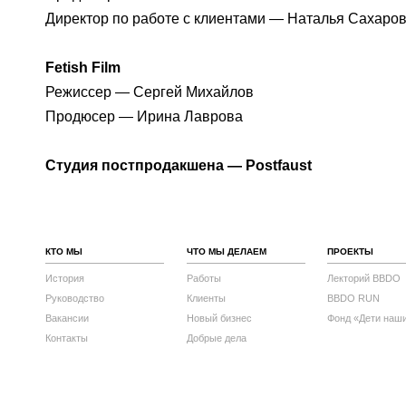
Директор по работе с клиентами — Наталья Сахаро
Fetish Film
Режиссер — Сергей Михайлов
Продюсер — Ирина Лаврова
Студия постпродакшена — Postfaust
КТО МЫ
ЧТО МЫ ДЕЛАЕМ
ПРОЕКТЫ
История
Работы
Лекторий BBDO
Руководство
Клиенты
BBDO RUN
Вакансии
Новый бизнес
Фонд «Дети наш
Контакты
Добрые дела