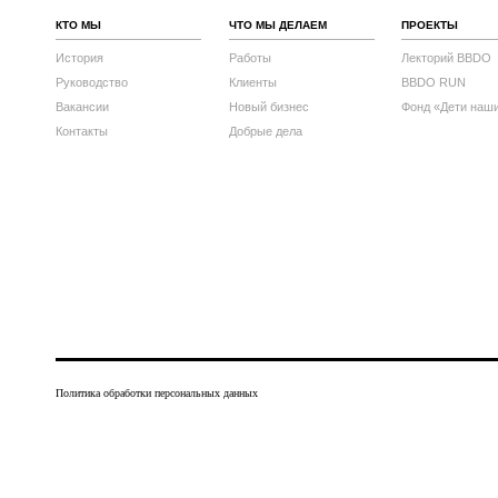
КТО МЫ
ЧТО МЫ ДЕЛАЕМ
ПРОЕКТЫ
История
Работы
Лекторий BBDO
Руководство
Клиенты
BBDO RUN
Вакансии
Новый бизнес
Фонд «Дети наш
Контакты
Добрые дела
Политика обработки персональных данных