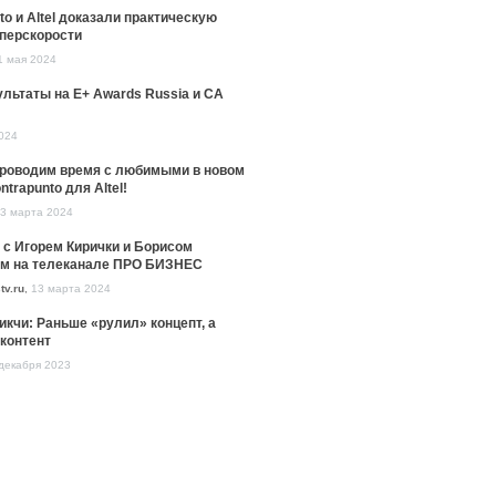
to и Altel доказали практическую
уперскорости
1 мая 2024
льтаты на E+ Awards Russia и CA
024
проводим время с любимыми в новом
ntrapunto для Altel!
3 марта 2024
 с Игорем Кирички и Борисом
м на телеканале ПРО БИЗНЕС
tv.ru
,
13 марта 2024
икчи: Раньше «рулил» концепт, а
контент
декабря 2023