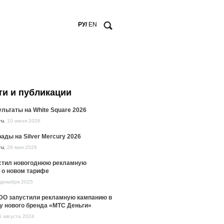
РУ/
EN
ти и публикации
льтаты на White Square 2026
ru
,
10 июня 2026
ады на Silver Mercury 2026
ru
,
29 мая 2026
стил новогоднюю рекламную
 о новом тарифе
 декабря 2025
DO запустили рекламную кампанию в
у нового бренда «МТС Деньги»
5 августа 2024