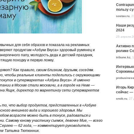
Contrapun
пользу с
sostav.ru
,
2
Наши резу
2024
25 апреля 2
ривычных для себя образов и показала на рекламных
Активно 
оверяют продуктам «Азбуки Вкуса» здоровый румянец и
ролике Co
нергичного папу, молодость деда и детский праздник,
tribune.kz
,
1
етящую походку и первую ложку.
Интервью
ряют? Как правило, своим близким, друзьям, соседям.
Сорокины
но, чтобы реальные клиенты поделились с окружающими
probusiness
окупок в супермаркетах «Азбука Вкуса». И именно
ании в Москве стали москвичи, а в городе на Неве —
Игорь Кир
на Ящук, директор по маркетингу сети супермаркетов
сейчас — 
snob.ru
,
27 
 то, что выбор продуктов, представленных в «Азбуке
сного внешнего вида и хорошего здоровья. Мы
любом возрасте можно быть в тонусе, радоваться и
и. Самому юному участнику съемок, девочке Мие, — всего
, Сергею — 62 года, — комментирует руководитель
ow Татьяна Тютюнник.