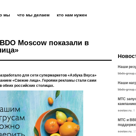
то мы
что мы делаем
кто нам нужен
 BBDO Moscow показали в
лица»
Новос
Наши резу
bbdo-group.
азработало для сети супермаркетов «Азбука Вкуса»
анием «Свежие лица». Героями рекламы стали сами
Наши нагр
в обеих российских столицах.
bbdo-group.
МТС запу
кампанию
sostav.ru
,
8
МТС и BB
поддержк
sostav.ru
,
1