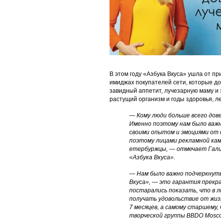
В этом году «Азбука Вкуса» ушла от п
имиджах покупателей сети, которые д
завидный аппетит, лучезарную маму и э
растущий организм и годы здоровья, л
— Кому люди больше всего дове
Именно поэтому нам было важ
своими опытом и эмоциями от п
поэтому лицами рекламной камп
етербуржцы, — отмечает Гали
«Азбука Вкуса».
— Нам было важно подчеркнуть
Вкуса», — это гарантия прекра
постарались показать, что в 
получать удовольствие от жизн
7 месяцев, а самому старшему
творческой группы BBDO Mosc