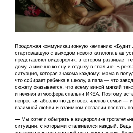
Продолжая коммуникационную кампанию «Будит 
стартовавшую с выходом нового каталога в авгус
представляет видеоролик, в котором развивает т
дому, а именно ко сну и отдыху в спальне. В рек
ситуация, которая знакома каждому: мама в полу
что собирает ребенка в школу, а папа — что заво
сюжету оказывается, что всему виной мягкий текс
и нежная атмосфера спальни ИКЕА. Поэтому вст
непростая абсолютно для всех членов семьи — и
взаимной любви и взаимном согласии поспать п
— Мы хотели обыграть в видеоролике трогатель
ситуации, с которыми сталкивался каждый. Ведь
знакомо чувство приятной неги, когда звонит буди