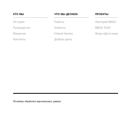
КТО МЫ
ЧТО МЫ ДЕЛАЕМ
ПРОЕКТЫ
История
Работы
Лекторий BBDO
Руководство
Клиенты
BBDO RUN
Вакансии
Новый бизнес
Фонд «Дети наш
Контакты
Добрые дела
Политика обработки персональных данных