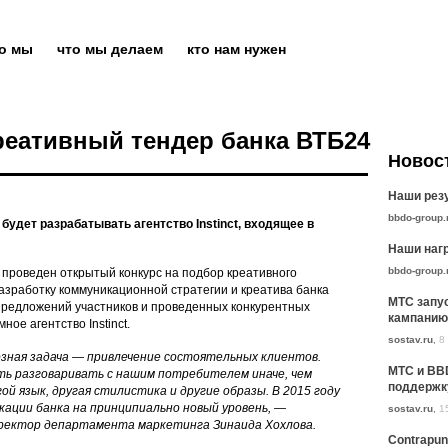
то мы
что мы делаем
кто нам нужен
креативный тендер банка ВТБ24
Новос
Наши резу
bbdo-group.
 будет разрабатывать агентство Instinct, входящее в
Наши нагр
bbdo-group.
проведен открытый конкурс на подбор креативного
разработку коммуникационной стратегии и креатива банка
МТС запу
 предложений участников и проведенных конкурентных
кампанию
ое агентство Instinct.
sostav.ru
,
8
зная задача — привлечение состоятельных клиентов.
МТС и BB
ть разговаривать с нашим потребителем иначе, чем
поддержк
ой язык, другая стилистика и другие образы. В 2015 году
кации банка на принципиально новый уровень, —
sostav.ru
,
1
ректор департамента маркетинга Зинаида Хохлова.
Contrapun