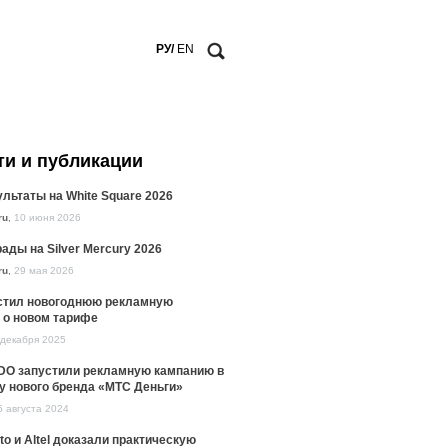
РУ/
EN
ти и публикации
льтаты на White Square 2026
ru
,
10 июня 2026
ады на Silver Mercury 2026
ru
,
29 мая 2026
стил новогоднюю рекламную
 о новом тарифе
 декабря 2025
DO запустили рекламную кампанию в
у нового бренда «МТС Деньги»
5 августа 2024
to и Altel доказали практическую