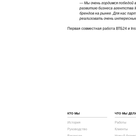
— Мы очень гордимся победой 
развитию бизнеса агентства In
брендов на рынке. Для нас па
реализовать очень интересны
Первая совместная работа ВТБ24 и Inst
КТО МЫ
ЧТО МЫ ДЕЛ
История
Работы
Руководство
Клиенты
Вакансии
Новый бизне