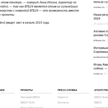
пользу с
в этом тендере, — говорит Анна Итина, директор по
stinct, — так как ВТБ24 является одним из сильнейших
sostav.ru
,
2
ртнерство с командой ВТБ24 — это возможность вместе
Наши резу
е проекты.
2024
inct увидит свет в начале 2015 года.
25 апреля 2
Активно 
ролике Co
tribune.kz
,
1
Интервью
Сорокины
probusiness
Игорь Кир
сейчас — 
snob.ru
,
27 
АЕМ
ПРОЕКТЫ
ПРЕСС-СЛУЖБА
АГЕНТСТВ
Лекторий BBDO
Новости
BBDO Bran
BBDO RUN
Контакты
BBDO
с
Фонд «Дети наши»
Contrapunt