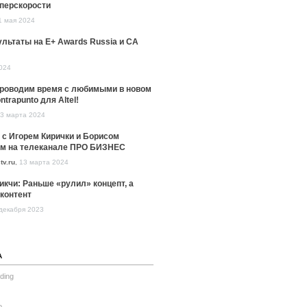
уперскорости
1 мая 2024
льтаты на E+ Awards Russia и CA
024
проводим время с любимыми в новом
ntrapunto для Altel!
3 марта 2024
 с Игорем Кирички и Борисом
м на телеканале ПРО БИЗНЕС
tv.ru
,
13 марта 2024
икчи: Раньше «рулил» концепт, а
контент
декабря 2023
А
ding
o