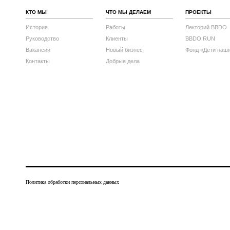
КТО МЫ
ЧТО МЫ ДЕЛАЕМ
ПРОЕКТЫ
История
Работы
Лекторий BBDO
Руководство
Клиенты
BBDO RUN
Вакансии
Новый бизнес
Фонд «Дети наш
Контакты
Добрые дела
Политика обработки персональных данных