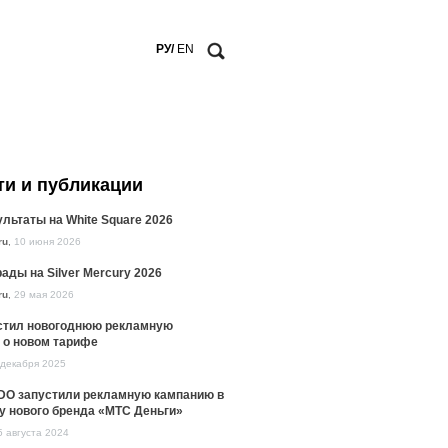
РУ/
EN
ти и публикации
льтаты на White Square 2026
ru
,
10 июня 2026
ады на Silver Mercury 2026
ru
,
29 мая 2026
стил новогоднюю рекламную
 о новом тарифе
 декабря 2025
DO запустили рекламную кампанию в
у нового бренда «МТС Деньги»
5 августа 2024