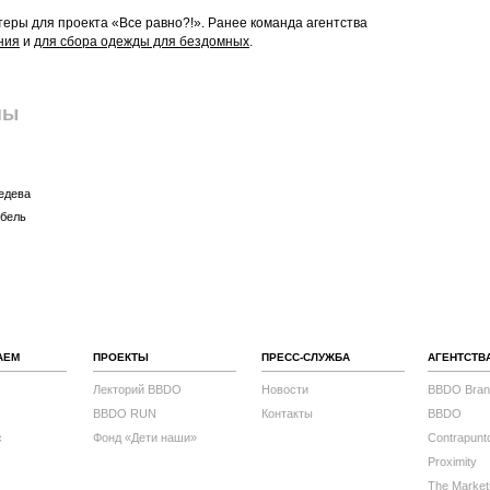
еры для проекта «Все равно?!». Ранее команда агентства
ния
и
для сбора одежды для бездомных
.
пы
едева
рбель
АЕМ
ПРОЕКТЫ
ПРЕСС-СЛУЖБА
АГЕНТСТВ
Лекторий BBDO
Новости
BBDO Bran
BBDO RUN
Контакты
BBDO
с
Фонд «Дети наши»
Contrapunt
Proximity
The Market