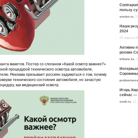
Contrapun
пользу с
sostav.ru
,
2
Наши резу
2024
25 апреля 2
Активно 
ролике Co
tribune.kz
,
1
анта макетов. Постер со слоганом «Какой осмотр важнее?»
Интервью
рной процедурой технического осмотра автомобиля,
Сорокины
телю. Реклама призывает россиян задуматься о том, почему
оверки технического состояния автомобиля, но зачастую
probusiness
оцедуру, как медицинский осмотр.
Игорь Кир
сейчас — 
snob.ru
,
27 