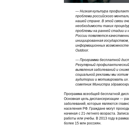
— Низкая культура профилакти
проблема российского ментали
нашей стране. В этой связи оч
необходимости таких процедур
проблемы на ранней стадии и 
России появляется качественн
инициированная государством,
информационных возможностей
Outdoor.
— Программа бесплатной диспа
Регулярный профилактический
выявления заболеваний и сниж
социальной рекламы мы хотим
аудитории и мотивировать их з
советник Министра здравоохр
Программа всеобщей бесплатной диспа
Основная цель диспансеризации — ра
заболеваний, которые являются главн
населения РФ. Граждане могут проходи
начиная с 21-летнего возраста. Записа
работы или учебы. В 2013 году в рамк
более 15 млн россиян.