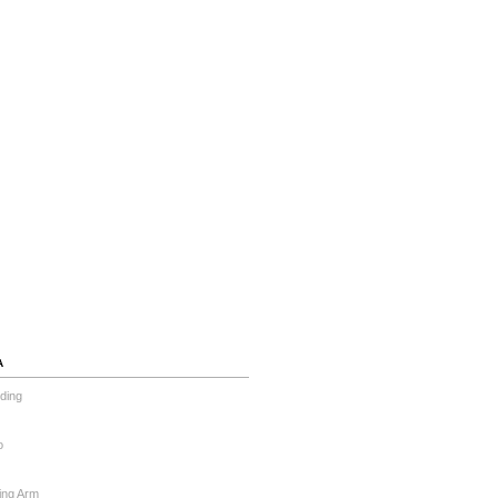
А
ding
o
ing Arm