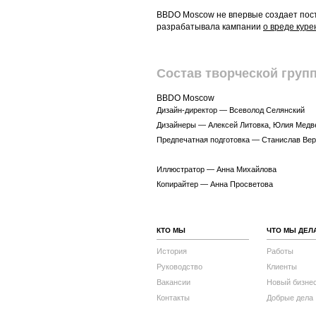
BBDO Moscow не впервые создает пост
разрабатывала кампании
о вреде куре
Состав творческой груп
BBDO Moscow
Дизайн-директор — Всеволод Селянский
Дизайнеры — Алексей Литовка, Юлия Медв
Предпечатная подготовка — Станислав Ве
Иллюстратор — Анна Михайлова
Копирайтер — Анна Просветова
КТО МЫ
ЧТО МЫ ДЕЛ
История
Работы
Руководство
Клиенты
Вакансии
Новый бизне
Контакты
Добрые дела