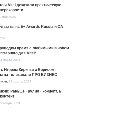
to и Altel доказали практическую
уперскорости
1 мая 2024
льтаты на E+ Awards Russia и CA
024
проводим время с любимыми в новом
ntrapunto для Altel!
3 марта 2024
 с Игорем Кирички и Борисом
м на телеканале ПРО БИЗНЕС
tv.ru
,
13 марта 2024
икчи: Раньше «рулил» концепт, а
контент
декабря 2023