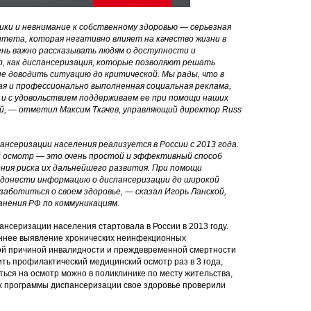
ки и невнимание к собственному здоровью — серьезная
тета, которая негативно влияет на качество жизни в
ень важно рассказывать людям о доступности и
, как диспансеризация, которые позволяют решать
не доводить ситуацию до критической. Мы рады, что в
ая и профессионально выполненная социальная реклама,
 и с удовольствием поддерживаем ее при помощи наших
, — отметил Максим Ткачев, управляющий директор Russ
нсеризации населения реализуется в России с 2013 года.
 осмотр — это очень простой и эффективный способ
ения риска их дальнейшего развития. При помощи
 донести информацию о диспансеризации до широкой
аботиться о своем здоровье, — сказал Игорь Ланской,
анения РФ по коммуникациям.
нсеризации населения стартовала в России в 2013 году.
ннее выявление хронических неинфекционных
ой причиной инвалидности и преждевременной смертности
ть профилактический медицинский осмотр раз в 3 года,
ться на осмотр можно в поликлинике по месту жительства,
ах программы диспансеризации свое здоровье проверили