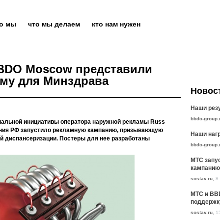
то мы
что мы делаем
кто нам нужен
BBDO Moscow представили
му для Минздрава
Новос
Наши резу
bbdo-group.
циальной инициативы оператора наружной рекламы Russ
ения РФ запустило рекламную кампанию, призывающую
Наши нагр
й диспансеризации. Постеры для нее разработаны
bbdo-group.
МТС запу
кампанию
sostav.ru
,
8
МТС и BB
поддержк
sostav.ru
,
1