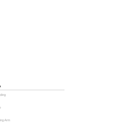
А
ding
o
ing Arm