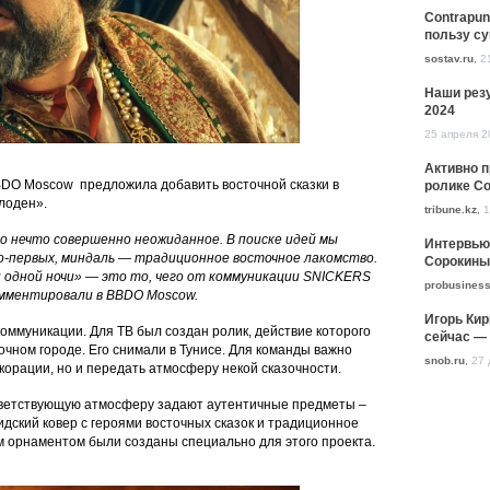
Contrapun
пользу с
sostav.ru
,
2
Наши резу
2024
25 апреля 2
Активно 
BDO Moscow предложила добавить восточной сказки в
ролике Co
олоден».
tribune.kz
,
1
 нечто совершенно неожиданное. В поиске идей мы
Интервью
о-первых, миндаль — традиционное восточное лакомство.
Сорокины
и одной ночи» — это то, чего от коммуникации SNICKERS
probusiness
омментировали в BBDO Moscow.
Игорь Кир
оммуникации. Для ТВ был создан ролик, действие которого
сейчас — 
чном городе. Его снимали в Тунисе. Для команды важно
snob.ru
,
27 
корации, но и передать атмосферу некой сказочности.
тветствующую атмосферу задают аутентичные предметы –
идский ковер с героями восточных сказок и традиционное
м орнаментом были созданы специально для этого проекта.