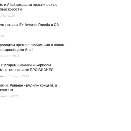
to и Altel доказали практическую
уперскорости
1 мая 2024
льтаты на E+ Awards Russia и CA
024
проводим время с любимыми в новом
ntrapunto для Altel!
3 марта 2024
 с Игорем Кирички и Борисом
м на телеканале ПРО БИЗНЕС
tv.ru
,
13 марта 2024
икчи: Раньше «рулил» концепт, а
контент
декабря 2023