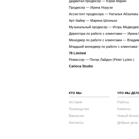
Диджитал-продюсер — Юрий Марин
Продюсер — Ирина Норузи
Ассистент продюсера — Наталья Абзалова
Арт-байер — Марина Шпонько
Музыкальный продюсер — Игорь Медведев
Директора по работе с клиентами — Ирина 
Менеджер по работе с клиентами — Влади
Младший менеджер по работе с клиентами
76 Limited
Режиссер — Питер Лайдон (Peter Lydon )
Carioca Studio
КТО МЫ
ЧТО МЫ ДЕЛ
История
Работы
Руководство
Клиенты
Вакансии
Новый бизне
Контакты
Добрые дела