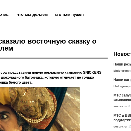
то мы
что мы делаем
кто нам нужен
казало восточную сказку о
алем
Новос
Наши резу
bbdo-group.
oscow представили новую рекламную кампанию SNICKERS
 шоколадного батончика, которую отличает не только
Наши нагр
овка белого цвета.
bbdo-group.
МТС запу
кампанию
sostav.ru
,
8
МТС и BB
поддержк
sostav.ru
,
1