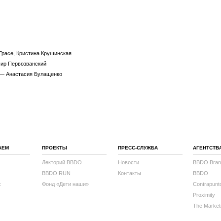
Грасе, Кристина Крушинская
мир Первозванский
 — Анастасия Булащенко
АЕМ
ПРОЕКТЫ
ПРЕСС-СЛУЖБА
АГЕНТСТВ
Лекторий BBDO
Новости
BBDO Bran
BBDO RUN
Контакты
BBDO
с
Фонд «Дети наши»
Contrapunt
Proximity
The Market