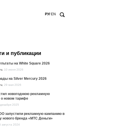
РУ/
EN
ти и публикации
льтаты на White Square 2026
ru
,
10 июня 2026
ады на Silver Mercury 2026
ru
,
29 мая 2026
стил новогоднюю рекламную
 о новом тарифе
 декабря 2025
DO запустили рекламную кампанию в
у нового бренда «МТС Деньги»
5 августа 2024