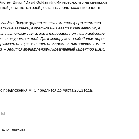
drew Britton/ David Goldsmith). Интересно, что на съемках в
кой девушке, которой досталась роль нахального гостя.
гладко. Вокруг царила сказочная атмосфера снежного
альные валенки, а греться мы бегали в наш автобус, в
ая настоящая сауна, или к традиционному лапландскому
и со шкурами оленей. Грим актеру не понадобился: мороз
румянец на щеках, и иней на бороде. А для эпизода в бане
и, – делится впечатлениями креативный директор BBDO
го предложения МТС продлится до марта 2013 года.
пы
стасия Терехова