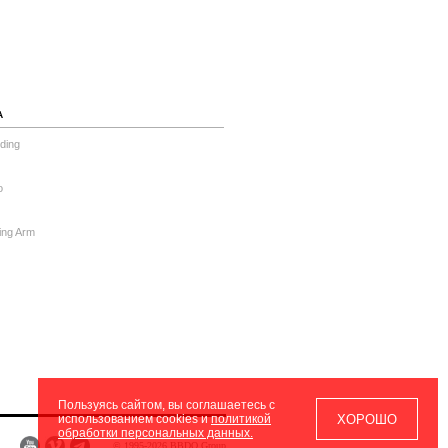
А
ding
o
ing Arm
Пользуясь сайтом, вы соглашаетесь с
ХОРОШО
использованием cookies и
политикой
обработки персональных данных.
© 1995-2026 BBDO Group