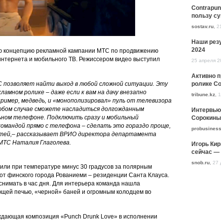
Contrapun
пользу с
sostav.ru
,
2
Наши резу
2024
ю концепцию рекламной кампании МТС по продвижению
интернета и мобильного ТВ. Режиссером видео выступил
25 апреля 2
Активно 
ролике Co
 позволяет найти выход в любой сложной ситуации. Эту
ламном ролике – даже если к вам на дачу внезапно
tribune.kz
,
1
пример, медведь, и «монополизировал» пуль от телевизора
 любом случае сможете насладиться долгожданным
Интервью
ном телефоне. Подключить сразу и мобильный
Сорокины
командой прямо с телефона – сделать это гораздо проще,
probusiness
стей,– рассказывает ВРИО директора департамента
МТС Наталия Глаголева.
Игорь Кир
сейчас — 
snob.ru
,
27 
или при температуре минус 30 градусов за полярным
х от финского города Рованиеми – резиденции Санта Клауса.
снимать в час дня. Для интерьера команда нашла
щей печью, «черной» баней и огромным колодцем во
рждающая композиция «Punch Drunk Love» в исполнении