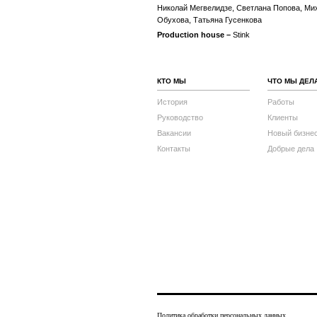
Николай Мегвелидзе, Светлана Попова, Мих
Обухова, Татьяна Гусенкова
Production house –
Stink
КТО МЫ
ЧТО МЫ ДЕЛ
История
Работы
Руководство
Клиенты
Вакансии
Новый бизне
Контакты
Добрые дела
Политика обработки персональных данных