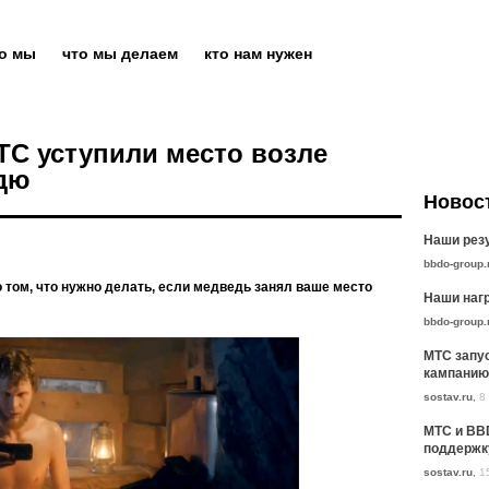
то мы
что мы делаем
кто нам нужен
С уступили место возле
дю
Новос
Наши резу
bbdo-group.
том, что нужно делать, если медведь занял ваше место
Наши нагр
bbdo-group.
МТС запу
кампанию
sostav.ru
,
8
МТС и BB
поддержк
sostav.ru
,
1