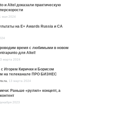
to и Altel доказали практическую
уперскорости
1 мая 2024
льтаты на E+ Awards Russia и CA
024
проводим время с любимыми в новом
ntrapunto для Altel!
3 марта 2024
 с Игорем Кирички и Борисом
м на телеканале ПРО БИЗНЕС
tv.ru
,
13 марта 2024
икчи: Раньше «рулил» концепт, а
контент
декабря 2023