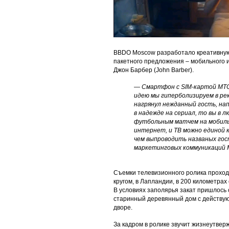
BBDO Moscow разработало креативну
пакетного предложения – мобильного 
Джон Барбер (John Barber).
— Смартфон с SIM-картой МТС
идею мы гиперболизируем в рек
нагрянул нежданный гость, на
в надежде на сериал, то вы в
футбольным матчем на мобиль
интернет, и ТВ можно единой 
чем выпроводить названых го
маркетинговых коммуникаций 
Съемки телевизионного ролика проход
кругом, в Лапландии, в 200 километра
В условиях заполярья закат пришлось 
старинный деревянный дом с действую
дворе.
За кадром в ролике звучит жизнеутве