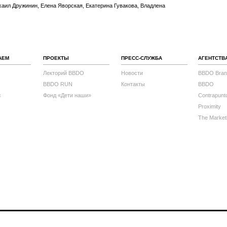
аил Дружинин, Елена Яворская, Екатерина Гувакова, Владлена
АЕМ
ПРОЕКТЫ
ПРЕСС-СЛУЖБА
АГЕНТСТВ
Лекторий BBDO
Новости
BBDO Bran
BBDO RUN
Контакты
BBDO
с
Фонд «Дети наши»
Contrapunt
Proximity
The Market