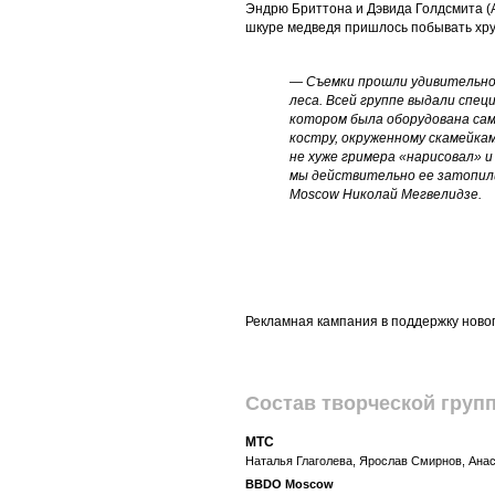
Эндрю Бриттона и Дэвида Голдсмита (An
шкуре медведя пришлось побывать хруп
— Съемки прошли удивительно 
леса. Всей группе выдали специ
котором была оборудована сам
костру, окруженному скамейкам
не хуже гримера «нарисовал» и 
мы действительно ее затопил
Moscow Николай Мегвелидзе.
Рекламная кампания в поддержку ново
Состав творческой груп
МТС
Наталья Глаголева, Ярослав Смирнов, Ана
BBDO Moscow