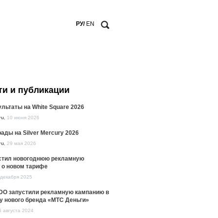
РУ/
EN
ти и публикации
льтаты на White Square 2026
ru
,
10 июня 2026
ады на Silver Mercury 2026
ru
,
29 мая 2026
стил новогоднюю рекламную
 о новом тарифе
 декабря 2025
DO запустили рекламную кампанию в
у нового бренда «МТС Деньги»
5 августа 2024