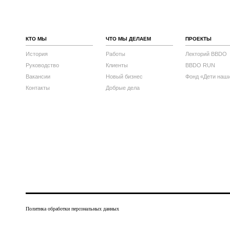
КТО МЫ
ЧТО МЫ ДЕЛАЕМ
ПРОЕКТЫ
История
Работы
Лекторий BBDO
Руководство
Клиенты
BBDO RUN
Вакансии
Новый бизнес
Фонд «Дети наш
Контакты
Добрые дела
Политика обработки персональных данных