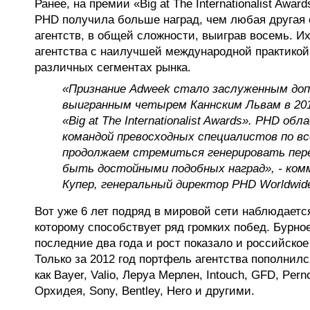
Ранее, на премии «Big at The Internationalist Awar
PHD получила больше наград, чем любая другая
агентств, в общей сложности, выиграв восемь. И
агентства с наилучшей международной практикой
различных сегментах рынка.
«Признание Adweek стало заслуженным доп
выигранным четырем Каннским Львам в 2012
«Big at The Internationalist Awards». PHD о
командой превосходных специалистов по вс
продолжаем стремиться генерировать пер
быть достойными подобных наград», - ко
Купер, генеральный директор PHD Worldwid
Вот уже 6 лет подряд в мировой сети наблюдаетс
которому способствует ряд громких побед. Бурно
последние два года и рост показало и российское
Только за 2012 год портфель агентства пополнил
как Bayer, Valio, Леруа Мерлен, Intouch, GFD, Pern
Орхидея, Sony, Bentley, Hero и другими.