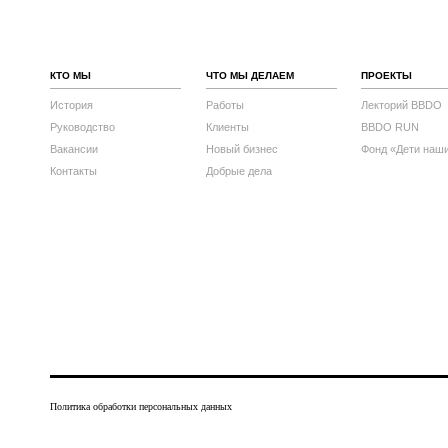
КТО МЫ
ЧТО МЫ ДЕЛАЕМ
ПРОЕКТЫ
История
Работы
Лекторий BBDO
Руководство
Клиенты
BBDO RUN
Вакансии
Новый бизнес
Фонд «Дети наш
Контакты
Добрые дела
Политика обработки персональных данных