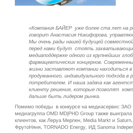
«Компания БАЙЕР уже более ста лет на р
говорит Анастасия Никифорова, управля
Мы очень рады нашей будущей совместной
перед нами будут стоять захватывающи
медиаподдержке одного из крупнейших гл
фармацевтических концернов. Современн
жизни заставляют компании находиться в
продуманного, индивидуального подхода в 
потребителем. И наша задача как агентс
клиенту решения, которые позволят ком
дальше быть лидером рынка.
Помимо победы
в конкурсе на медиасервис ЗАО
медиагруппа
OMD
MD
|
PHD
Group
также
выиграла
клиентов, как Леруа Мерлен,
Media
Markt
и
Saturn
ФрутоНяня,
Т
ORNADO
Energy
,
ИД
Sanoma
Indepe