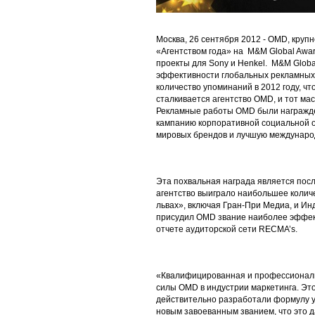
Москва, 26 сентября 2012 - OMD, круп
«Агентством года» на M&M Global Awa
проекты для Sony и Henkel. M&M Globa
эффективности глобальных рекламных
количество упоминаний в 2012 году, чт
сталкивается агентство OMD, и тот ма
Рекламные работы OMD были награжде
кампанию корпоративной социальной о
мировых брендов и лучшую междунаро
Эта похвальная награда является посл
агентство выиграло наибольшее количе
львах», включая Гран-При Медиа, и Инде
присудил OMD звание наиболее эффект
отчете аудиторской сети RECMA’s.
«Квалифицированная и профессиональ
силы OMD в индустрии маркетинга. Эт
действительно разработали формулу у
новым завоеванным званием, что это д