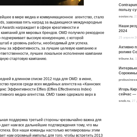
Contrapun
пользу с
sostav.ru
,
2
нейшее в мире медиа и коммуникационное агентство, стало
rds, завоевав пять наград за выдающиеся международные
Наши резу
l Awards награждает в сфере креативности и
2024
 кампаний для мировых брендов. OMD получило рекордное
25 апреля 2
о подчеркивает высокую конкуренцию, с которой
сштаб и уровень работы, необходимый для успеха.
Активно 
ны за эффективность, за лучшие целевую кампанию и
ролике Co
тветственности, лучшее локальное исполнение кампании
дную стартовую кампанию.
tribune.kz
,
1
Интервью
Сорокины
едней в длинном списке 2012 года для OMD: в июне,
probusiness
ство призов среди всех медийных агентств на «Каннских
Игорь Кир
кс Эффективности Effies (Effies Effectiveness Index)
сейчас — 
ивного медиа-агентства. OMD также одержало верх в
snob.ru
,
27 
ная поддержка третьей стороны чрезвычайно важна для
о дает нам все дальнейшие подтверждения тому, что мы
спеха. Все наши команды настолько мотивированы этим
ает нам огромный импульс для того, чтобы встретить 2013