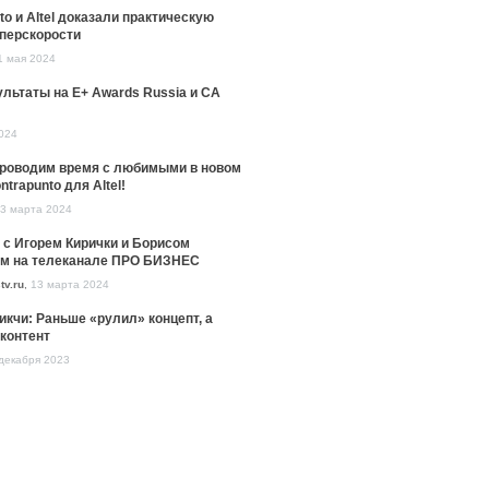
to и Altel доказали практическую
уперскорости
1 мая 2024
льтаты на E+ Awards Russia и CA
024
проводим время с любимыми в новом
ntrapunto для Altel!
3 марта 2024
 с Игорем Кирички и Борисом
м на телеканале ПРО БИЗНЕС
tv.ru
,
13 марта 2024
икчи: Раньше «рулил» концепт, а
контент
декабря 2023