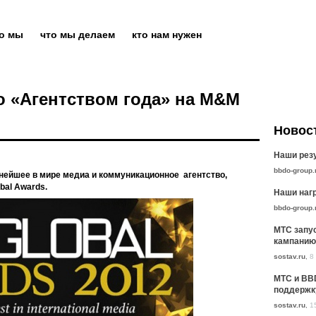
то мы
что мы делаем
кто нам нужен
 «Агентством года» на M&M
Новос
Наши резу
bbdo-group.
пнейшее в мире медиа и коммуникационное агентство,
bal Awards.
Наши нагр
bbdo-group.
МТС запу
кампанию
sostav.ru
,
8
МТС и BB
поддержк
sostav.ru
,
1