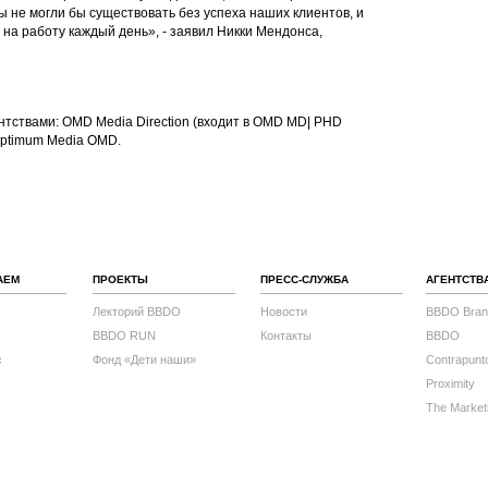
ы не могли бы существовать без успеха наших клиентов, и
 на работу каждый день», - заявил Никки Мендонса,
нтствами: OMD Media Direction (входит в OMD MD| PHD
Optimum Media OMD.
АЕМ
ПРОЕКТЫ
ПРЕСС-СЛУЖБА
АГЕНТСТВ
Лекторий BBDO
Новости
BBDO Bran
BBDO RUN
Контакты
BBDO
с
Фонд «Дети наши»
Contrapunt
Proximity
The Market