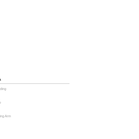
А
ding
o
ing Arm