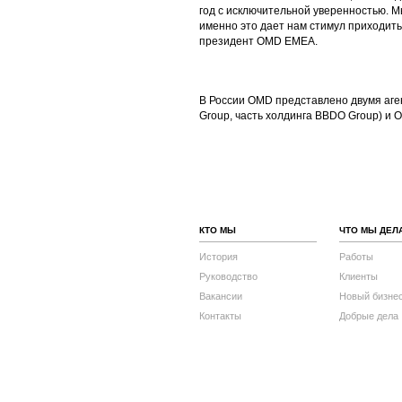
год с исключительной уверенностью. М
именно это дает нам стимул приходить
президент OMD EMEA.
В России OMD представлено двумя аге
Group, часть холдинга BBDO Group) и 
КТО МЫ
ЧТО МЫ ДЕЛ
История
Работы
Руководство
Клиенты
Вакансии
Новый бизне
Контакты
Добрые дела