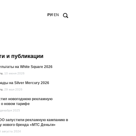
РУ/
EN
ти и публикации
льтаты на White Square 2026
ru
,
10 июня 2026
ады на Silver Mercury 2026
ru
,
29 мая 2026
стил новогоднюю рекламную
 о новом тарифе
 декабря 2025
DO запустили рекламную кампанию в
у нового бренда «МТС Деньги»
5 августа 2024