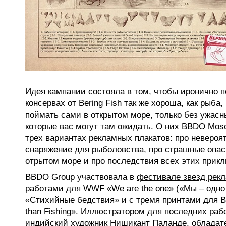
Идея кампании состояла в том, чтобы иронично п
консервах от Bering Fish так же хороша, как рыба
поймать сами в открытом море, только без ужасн
которые вас могут там ожидать. О них BBDO Mos
трех вариантах рекламных плакатов: про невероя
снаряжение для рыболовства, про страшные опас
отрытом море и про последствия всех этих прик
BBDO Group участвовала в
фестивале звезд рек
работами для WWF «We are the one» («Мы – одн
«Стихийные бедствия» и с тремя принтами для Be
than Fishing». Иллюстратором для последних раб
индийский художник Нишикант Паланде, обладат