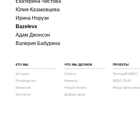
Екатерина Чистова
Юлия Казаковцева
Ирина Норузи
Bazelevs
Адам Джонсон
Валерия Бабурина
КТО МЫ
ЧТО МЫ ДЕЛАЕМ
ПРОЕКТЫ
История
Работы
Лекторий BBDO
Руководство
Клиенты
BBDO RUN
Вакансии
Новый бизнес
Фонд «Дети наш
Контакты
Добрые дела