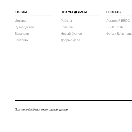
КТО МЫ
ЧТО МЫ ДЕЛАЕМ
ПРОЕКТЫ
История
Работы
Лекторий BBDO
Руководство
Клиенты
BBDO RUN
Вакансии
Новый бизнес
Фонд «Дети наш
Контакты
Добрые дела
Политика обработки персональных данных