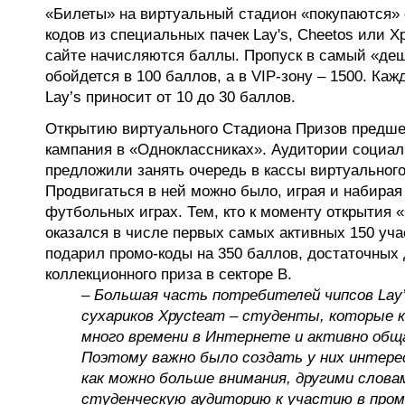
«Билеты» на виртуальный стадион «покупаются»
кодов из специальных пачек Lay's, Cheetos или Х
сайте начисляются баллы. Пропуск в самый «де
обойдется в 100 баллов, а в VIP-зону – 1500. Каж
Lay’s приносит от 10 до 30 баллов.
Открытию виртуального Стадиона Призов предше
кампания в «Одноклассниках». Аудитории социал
предложили занять очередь в кассы виртуального
Продвигаться в ней можно было, играя и набирая
футбольных играх. Тем, кто к моменту открытия 
оказался в числе первых самых активных 150 учас
подарил промо-коды на 350 баллов, достаточных
коллекционного приза в секторе B.
–
Большая часть потребителей чипсов Lay’s
сухариков Хрусteam – студенты, которые к
много времени в Интернете и активно общ
Поэтому важно было создать у них интерес
как можно больше внимания, другими слов
студенческую аудиторию к участию в про