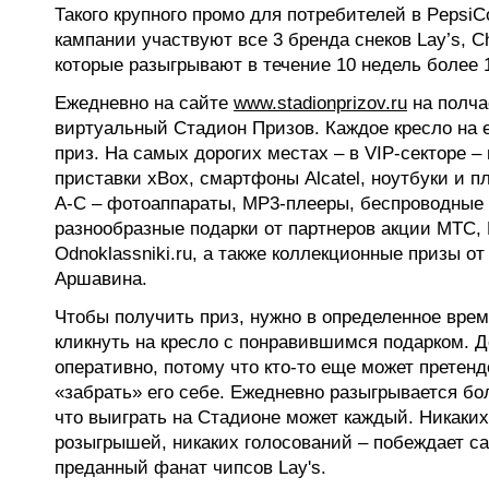
Такого крупного промо для потребителей в PepsiC
кампании участвуют все 3 бренда снеков Lay’s, C
которые разыгрывают в течение 10 недель более 1
Ежедневно на сайте
www.stadionprizov.ru
на полча
виртуальный Стадион Призов. Каждое кресло на 
приз. На самых дорогих местах – в VIP-секторе –
приставки xBox, смартфоны Alcatel, ноутбуки и п
A-C – фотоаппараты, MP3-плееры, беспроводные
разнообразные подарки от партнеров акции МТС,
Odnoklassniki.ru, а также коллекционные призы от
Аршавина.
Чтобы получить приз, нужно в определенное врем
кликнуть на кресло с понравившимся подарком. Д
оперативно, потому что кто-то еще может претенд
«забрать» его себе. Ежедневно разыгрывается бол
что выиграть на Стадионе может каждый. Никаки
розыгрышей, никаких голосований – побеждает 
преданный фанат чипсов Lay's.