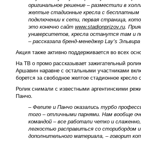
оригинальное решение – разместили в холл
желтые стадионные кресла с бесплатным wi
подключении к сети, первая страница, кот
это конечно сайт
www.stadionprizov.ru
. При
университетов, кресла останутся там и по
– рассказала бренд-менеджер Lay’s Эльвир
Акция также активно поддерживается во всех осн
На ТВ о промо рассказывает зажигательный ролик
Аршавин наравне с остальными участниками вклю
борется за свободное желтое стадионное кресло 
Ролик снимали с известными аргентинскими реж
Панчо.
– Фелипе и Панчо оказались турбо професс
того – отличными парнями. Нам вообще оче
командой – все работали четко и слаженно,
легкостью расправиться со сторибордом и
дополнительного материала, – говорит ко