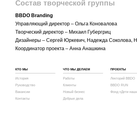
Состав творческой группы
BBDO
Branding
Управляющий директор – Ольга Коновалова
Творческий директор – Михаил Губергриц
Дизайнеры – Сергей Юркевич, Надежда Соколова, 
Координатор проекта – Анна Анашкина
КТО МЫ
ЧТО МЫ ДЕЛАЕМ
ПРОЕКТЫ
История
Работы
Лекторий BBDO
Руководство
Клиенты
BBDO RUN
Вакансии
Новый бизнес
Фонд «Дети наш
Контакты
Добрые дела