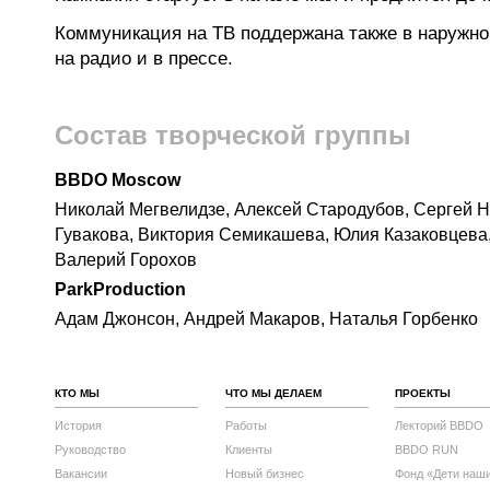
Коммуникация на ТВ поддержана также в наружной
на радио и в прессе.
Состав творческой группы
BBDO Moscow
Николай Мегвелидзе, Алексей Стародубов, Сергей Н
Гувакова, Виктория Семикашева, Юлия Казаковцева
Валерий Горохов
Park
Production
Адам Джонсон, Андрей Макаров, Наталья Горбенко
КТО МЫ
ЧТО МЫ ДЕЛАЕМ
ПРОЕКТЫ
История
Работы
Лекторий BBDO
Руководство
Клиенты
BBDO RUN
Вакансии
Новый бизнес
Фонд «Дети наш