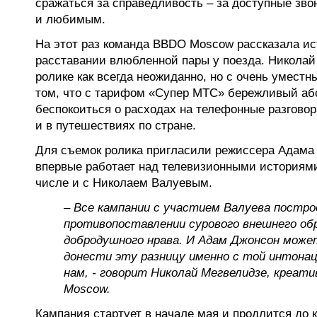
сражаться за справедливость – за доступные зво
и любимым.
На этот раз команда BBDO Moscow рассказала ис
расставании влюбленной пары у поезда. Николай
ролике как всегда неожиданно, но с очень умест
том, что с тарифом «Супер МТС» бережливый аб
беспокоиться о расходах на телефонные разговор
и в путешествиях по стране.
Для съемок ролика пригласили режиссера Адама
впервые работает над телевизионными историям
числе и с Николаем Валуевым.
– Все кампании с участием Валуева постро
противопоставлении сурового внешнего обр
добродушного нрава. И Адам Джонсон може
донести эту разницу именно с той интонац
нам, - говорит Николай Мегвелидзе, креат
Moscow.
Кампания стартует в начале мая и продлится до к