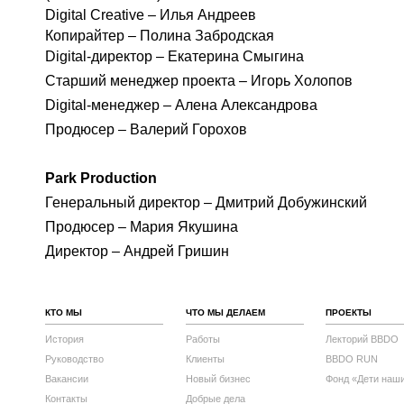
Digital Creative – Илья Андреев
Копирайтер – Полина Забродская
Digital-директор – Екатерина Смыгина
Старший менеджер проекта – Игорь Холопов
Digital-менеджер – Алена Александрова
Продюсер – Валерий Горохов
Park Production
Генеральный директор – Дмитрий Добужинский
Продюсер – Мария Якушина
Директор – Андрей Гришин
КТО МЫ
ЧТО МЫ ДЕЛАЕМ
ПРОЕКТЫ
История
Работы
Лекторий BBDO
Руководство
Клиенты
BBDO RUN
Вакансии
Новый бизнес
Фонд «Дети наш
Контакты
Добрые дела