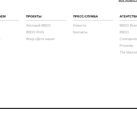
все новос
АЕМ
ПРОЕКТЫ
ПРЕСС-СЛУЖБА
АГЕНТСТВ
Лекторий BBDO
Новости
BBDO Bran
BBDO RUN
Контакты
BBDO
с
Фонд «Дети наши»
Contrapunt
Proximity
The Market