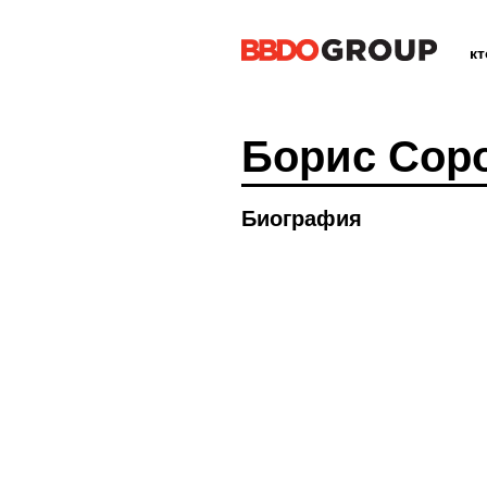
к
Борис Сор
Биография