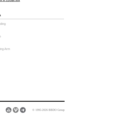
ти и события
А
ding
o
ing Arm
© 1995-2026 BBDO Group