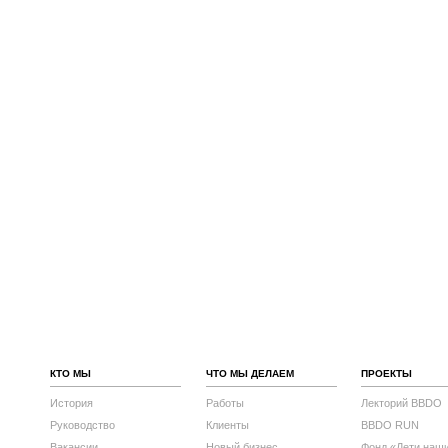
КТО МЫ
ЧТО МЫ ДЕЛАЕМ
ПРОЕКТЫ
История
Работы
Лекторий BBDO
Руководство
Клиенты
BBDO RUN
Вакансии
Новый бизнес
Фонд «Дети наш