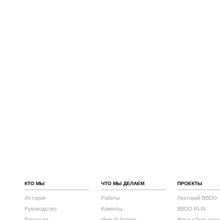
КТО МЫ
ЧТО МЫ ДЕЛАЕМ
ПРОЕКТЫ
История
Работы
Лекторий BBDO
Руководство
Клиенты
BBDO RUN
Вакансии
Новый бизнес
Фонд «Дети наш