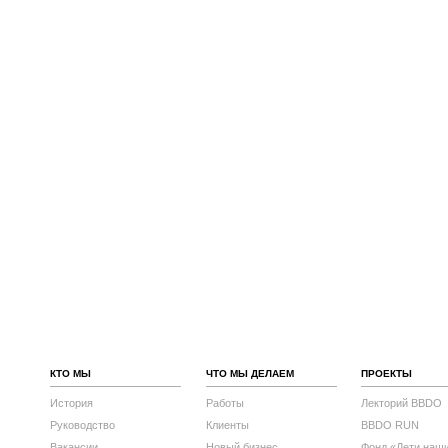
КТО МЫ
ЧТО МЫ ДЕЛАЕМ
ПРОЕКТЫ
История
Работы
Лекторий BBDO
Руководство
Клиенты
BBDO RUN
Вакансии
Новый бизнес
Фонд «Дети наш