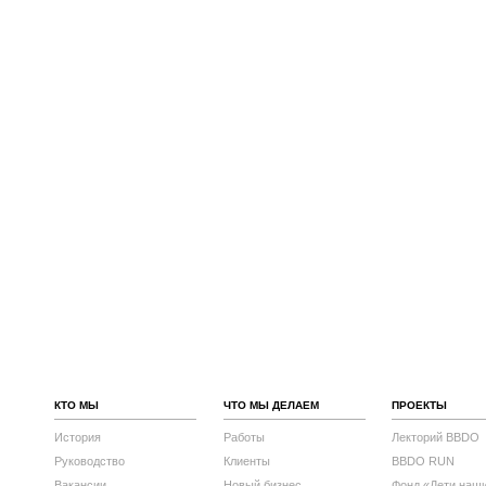
КТО МЫ
ЧТО МЫ ДЕЛАЕМ
ПРОЕКТЫ
История
Работы
Лекторий BBDO
Руководство
Клиенты
BBDO RUN
Вакансии
Новый бизнес
Фонд «Дети наш