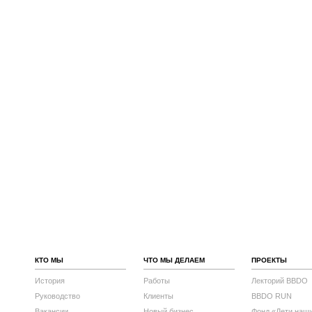
КТО МЫ
ЧТО МЫ ДЕЛАЕМ
ПРОЕКТЫ
История
Работы
Лекторий BBDO
Руководство
Клиенты
BBDO RUN
Вакансии
Новый бизнес
Фонд «Дети наш