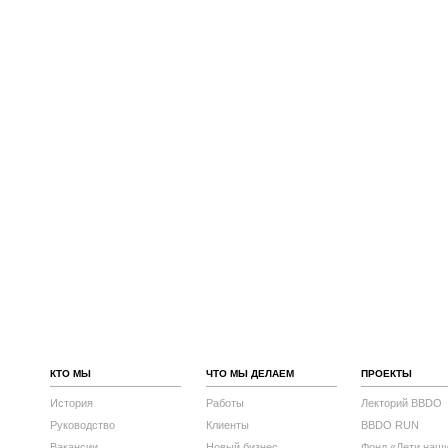
КТО МЫ
ЧТО МЫ ДЕЛАЕМ
ПРОЕКТЫ
История
Работы
Лекторий BBDO
Руководство
Клиенты
BBDO RUN
Вакансии
Новый бизнес
Фонд «Дети наш