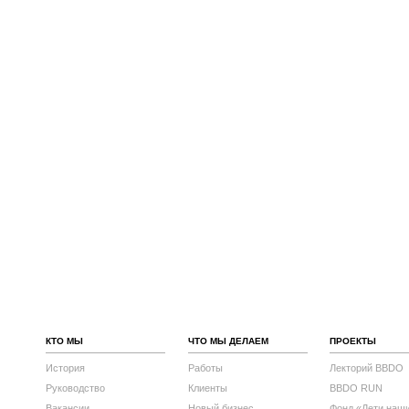
КТО МЫ
ЧТО МЫ ДЕЛАЕМ
ПРОЕКТЫ
История
Работы
Лекторий BBDO
Руководство
Клиенты
BBDO RUN
Вакансии
Новый бизнес
Фонд «Дети наш