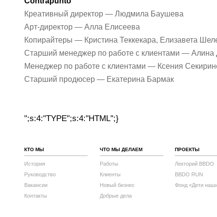
Contrapunto
Креативный директор — Людмила Баушева
Арт-директор — Алла Елисеева
Копирайтеры — Кристина Теккекара, Елизавета Шел
Старший менеджер по работе с клиентами — Алина
Менеджер по работе с клиентами — Ксения Секирин
Старший продюсер — Екатерина Бармак
";s:4:"TYPE";s:4:"HTML";}
КТО МЫ
ЧТО МЫ ДЕЛАЕМ
ПРОЕКТЫ
История
Работы
Лекторий BBDO
Руководство
Клиенты
BBDO RUN
Вакансии
Новый бизнес
Фонд «Дети наш
Контакты
Добрые дела