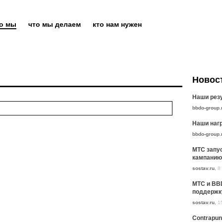
то мы
что мы делаем
кто нам нужен
Новос
Наши резу
bbdo-group.
Наши нагр
bbdo-group.
МТС запу
кампанию
sostav.ru
,
8
МТС и BB
поддержк
sostav.ru
,
1
Contrapun