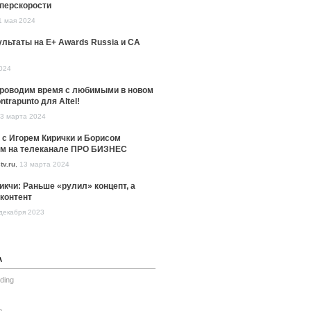
уперскорости
1 мая 2024
льтаты на E+ Awards Russia и CA
024
проводим время с любимыми в новом
ntrapunto для Altel!
3 марта 2024
 с Игорем Кирички и Борисом
м на телеканале ПРО БИЗНЕС
tv.ru
,
13 марта 2024
икчи: Раньше «рулил» концепт, а
контент
декабря 2023
А
ding
o