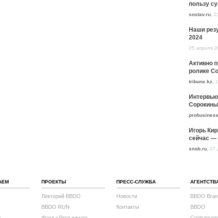
пользу с
sostav.ru
,
2
Наши резу
2024
25 апреля 2
Активно 
ролике Co
tribune.kz
,
1
Интервью
Сорокины
probusiness
Игорь Кир
сейчас — 
snob.ru
,
27 
АЕМ
ПРОЕКТЫ
ПРЕСС-СЛУЖБА
АГЕНТСТВ
Лекторий BBDO
Новости
BBDO Bran
BBDO RUN
Контакты
BBDO
с
Фонд «Дети наши»
Contrapunt