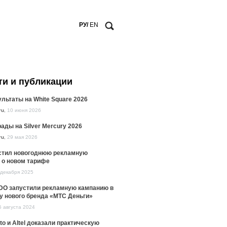
РУ/
EN
ти и публикации
льтаты на White Square 2026
ru
,
10 июня 2026
ады на Silver Mercury 2026
ru
,
29 мая 2026
стил новогоднюю рекламную
 о новом тарифе
 декабря 2025
DO запустили рекламную кампанию в
у нового бренда «МТС Деньги»
5 августа 2024
to и Altel доказали практическую