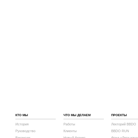
КТО МЫ
ЧТО МЫ ДЕЛАЕМ
ПРОЕКТЫ
История
Работы
Лекторий BBDO
Руководство
Клиенты
BBDO RUN
Вакансии
Новый бизнес
Фонд «Дети наш