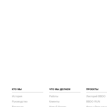
КТО МЫ
ЧТО МЫ ДЕЛАЕМ
ПРОЕКТЫ
История
Работы
Лекторий BBDO
Руководство
Клиенты
BBDO RUN
Вакансии
Новый бизнес
Фонд «Дети наш