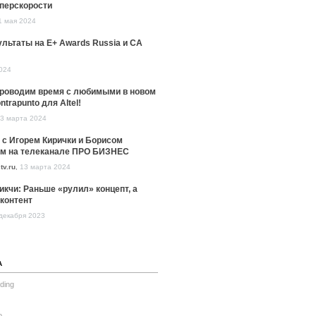
уперскорости
1 мая 2024
льтаты на E+ Awards Russia и CA
024
проводим время с любимыми в новом
ntrapunto для Altel!
3 марта 2024
 с Игорем Кирички и Борисом
м на телеканале ПРО БИЗНЕС
tv.ru
,
13 марта 2024
икчи: Раньше «рулил» концепт, а
контент
декабря 2023
А
ding
o