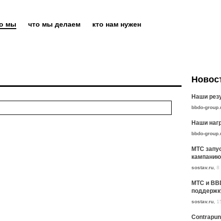
то мы
что мы делаем
кто нам нужен
Новос
Наши резу
bbdo-group.
Наши нагр
bbdo-group.
МТС запу
кампанию
sostav.ru
,
8
МТС и BB
поддержк
sostav.ru
,
1
Contrapun