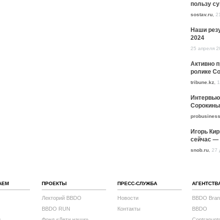
пользу с
sostav.ru
,
2
Наши резу
2024
25 апреля 2
Активно 
ролике Co
tribune.kz
,
1
Интервью
Сорокины
probusiness
Игорь Кир
сейчас — 
snob.ru
,
27 
АЕМ
ПРОЕКТЫ
ПРЕСС-СЛУЖБА
АГЕНТСТВ
Лекторий BBDO
Новости
BBDO Bran
BBDO RUN
Контакты
BBDO
с
Фонд «Дети наши»
Contrapunt