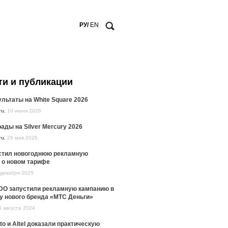
РУ/
EN
ти и публикации
льтаты на White Square 2026
ru
,
10 июня 2026
ады на Silver Mercury 2026
ru
,
29 мая 2026
стил новогоднюю рекламную
 о новом тарифе
 декабря 2025
DO запустили рекламную кампанию в
у нового бренда «МТС Деньги»
5 августа 2024
to и Altel доказали практическую