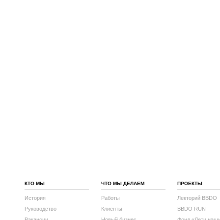
КТО МЫ
ЧТО МЫ ДЕЛАЕМ
ПРОЕКТЫ
История
Работы
Лекторий BBDO
Руководство
Клиенты
BBDO RUN
Вакансии
Новый бизнес
Фонд «Дети наш