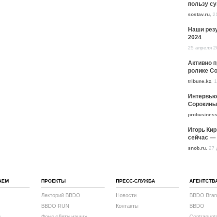
пользу с
sostav.ru
,
2
Наши резу
2024
25 апреля 2
Активно 
ролике Co
tribune.kz
,
1
Интервью
Сорокины
probusiness
Игорь Кир
сейчас — 
snob.ru
,
27 
АЕМ
ПРОЕКТЫ
ПРЕСС-СЛУЖБА
АГЕНТСТВ
Лекторий BBDO
Новости
BBDO Bran
BBDO RUN
Контакты
BBDO
с
Фонд «Дети наши»
Contrapunt