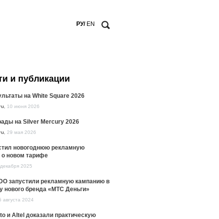
РУ/
EN
ти и публикации
льтаты на White Square 2026
ru
,
10 июня 2026
ады на Silver Mercury 2026
ru
,
29 мая 2026
стил новогоднюю рекламную
 о новом тарифе
 декабря 2025
DO запустили рекламную кампанию в
у нового бренда «МТС Деньги»
5 августа 2024
to и Altel доказали практическую