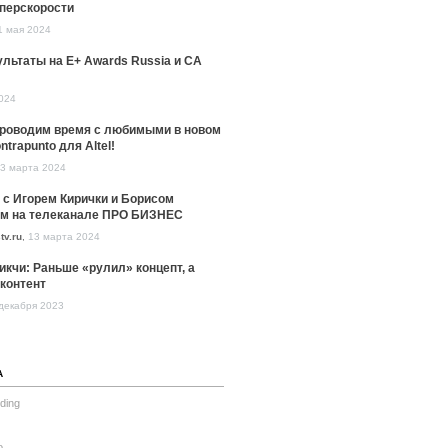
уперскорости
1 мая 2024
льтаты на E+ Awards Russia и CA
024
проводим время с любимыми в новом
ntrapunto для Altel!
3 марта 2024
 с Игорем Кирички и Борисом
м на телеканале ПРО БИЗНЕС
tv.ru
,
13 марта 2024
икчи: Раньше «рулил» концепт, а
контент
декабря 2023
А
ding
o