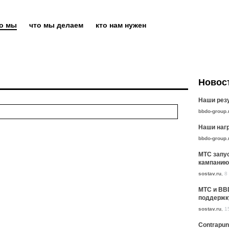
то мы
что мы делаем
кто нам нужен
Новос
Наши резу
bbdo-group.
Наши нагр
bbdo-group.
МТС запу
кампанию
sostav.ru
,
8
МТС и BB
поддержк
sostav.ru
,
1
Contrapun