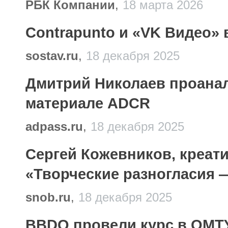
РБК Компании
,
18 марта 2026
Contrapunto и «VK Видео
sostav.ru
,
18 декабря 2025
Дмитрий Николаев проанал
материале ADCR
adpass.ru
,
18 декабря 2025
Сергей Кожевников, креат
«Творческие разногласия —
snob.ru
,
18 декабря 2025
BBDO провели курс в ОМ