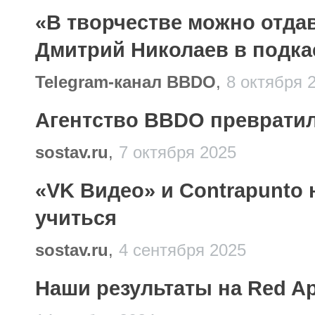
«В творчестве можно отда
Дмитрий Николаев в подка
Telegram-канал BBDO
,
8 октября 
Агентство BBDO превратил
sostav.ru
,
7 октября 2025
«VK Видео» и Contrapunto
учиться
sostav.ru
,
4 сентября 2025
Наши результаты на Red Ap