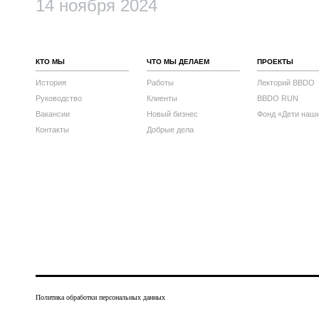
14 ноября 2024
КТО МЫ
ЧТО МЫ ДЕЛАЕМ
ПРОЕКТЫ
История
Работы
Лекторий BBDO
Руководство
Клиенты
BBDO RUN
Вакансии
Новый бизнес
Фонд «Дети наш
Контакты
Добрые дела
Политика обработки персональных данных