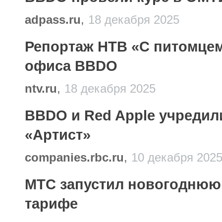
adpass.ru
,
18 декабря 2025
Репортаж НТВ «С питомцем
офиса BBDO
ntv.ru
,
18 декабря 2025
BBDO и Red Apple учреди
«Артист»
companies.rbc.ru
,
10 декабря 202
МТС запустил новогоднюю
тарифе