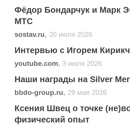
Фёдор Бондарчук и Марк Э
МТС
sostav.ru
,
20 июля 2026
Интервью с Игорем Кирикчи
youtube.com
,
3 июля 2026
Наши награды на Silver Mer
bbdo-group.ru
,
29 мая 2026
Ксения Швец о точке (не)в
физический опыт