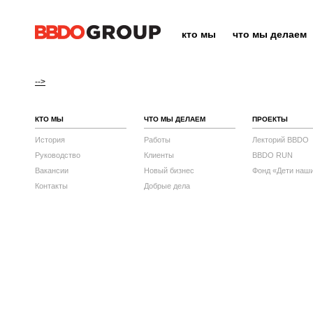
кто мы
что мы делаем
-->
КТО МЫ
ЧТО МЫ ДЕЛАЕМ
ПРОЕКТЫ
История
Работы
Лекторий BBDO
Руководство
Клиенты
BBDO RUN
Вакансии
Новый бизнес
Фонд «Дети наш
Контакты
Добрые дела