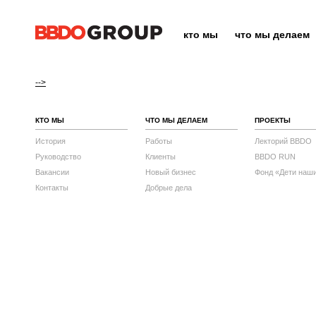
кто мы
что мы делаем
-->
КТО МЫ
ЧТО МЫ ДЕЛАЕМ
ПРОЕКТЫ
История
Работы
Лекторий BBDO
Руководство
Клиенты
BBDO RUN
Вакансии
Новый бизнес
Фонд «Дети наш
Контакты
Добрые дела