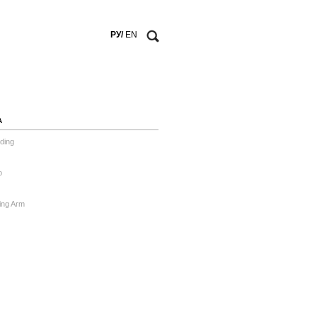
РУ/
EN
А
ding
o
ing Arm