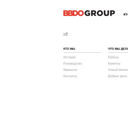
к
-->
КТО МЫ
ЧТО МЫ ДЕЛ
История
Работы
Руководство
Клиенты
Вакансии
Новый бизне
Контакты
Добрые дела