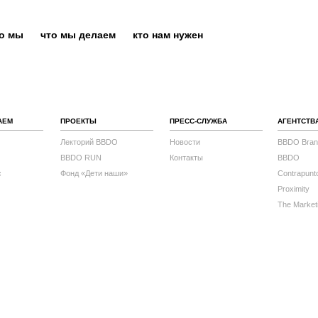
то мы
что мы делаем
кто нам нужен
АЕМ
ПРОЕКТЫ
ПРЕСС-СЛУЖБА
АГЕНТСТВ
Лекторий BBDO
Новости
BBDO Bran
BBDO RUN
Контакты
BBDO
с
Фонд «Дети наши»
Contrapunt
Proximity
The Market